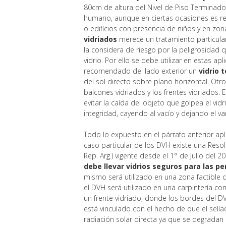
80cm de altura del Nivel de Piso Terminad
humano, aunque en ciertas ocasiones es rec
o edificios con presencia de niños y en zon
vidriados
merece un tratamiento particular
la considera de riesgo por la peligrosidad 
vidrio. Por ello se debe utilizar en estas ap
recomendado del lado exterior un
vidrio 
del sol directo sobre plano horizontal. Otro
balcones vidriados y los frentes vidriados.
evitar la caída del objeto que golpea el v
integridad, cayendo al vacío y dejando el va
Todo lo expuesto en el párrafo anterior apli
caso particular de los DVH existe una Reso
Rep. Arg.) vigente desde el 1° de Julio del 
debe llevar vidrios seguros para las p
mismo será utilizado en una zona factible
el DVH será utilizado en una carpintería co
un frente vidriado, donde los bordes del D
está vinculado con el hecho de que el sellad
radiación solar directa ya que se degradan 