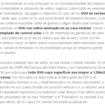
o se encuentran en una zona que no se considera factible de impacto
omendable la utilización de vidrios seguros, sobre todo en vivienda
as resbaladizas, de juegos o deportes. El caso de los
DVH en techo
 dado que, si bien no es una zona factible de impacto humano, sí s
que conlleva la posible caída de granizo o algún objeto que rompa el
licaciones un
DVH con vidrio laminado en su cara interior
, siendo 
templado de control solar
a fin de minimizar las ganancias de calor
 caso particular es el de los vidrios que dan al vacío como son los
 En ambos casos se debe utilizar exclusivamente vidrio laminado para
idrio, siendo el templado no recomendado ya que al romperse pierde
no abierto.
ca para cualquier tipo de vidrio, ya sea simple o doble vidriado. En e
lución de CAVIPLAN (Cámara del Vidrio Plano y sus manufacturas de l
2014 que indica que
todo DVH cuya superficie sea mayor a 1,50m2
ersonas
. Por otro lado se debe indicar al fabricante de DVH si el
 de impacto humano o no, y finalmente pero no menos importante, si
ntenido en sus cuatro bordes en posición vertical o si su destino será
VH quedarán expuestos a la radiación solar directa. Este último punt
o secundario de los tipo “Hotmelt” o el “Polisulfuro” es sensible a la
por efecto de los rayos UV, siendo necesaria la utilización