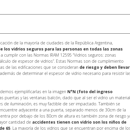
ficación de la mayoría de ciudades de la República Argentina,
e los vidrios seguros para las personas en todas las zonas
 a cumplir con las Normas IRAM 12595 “Vidrios seguros: zonas
Cálculo de espesor de vidrios”. Estas Normas son de cumplimiento
nas de las edificaciones que se consideran
de riesgo y deben llevar
además de determinar el espesor de vidrio necesario para resistir la
.
demos ejemplificarlas en la imagen
N°N (foto del ingreso
las puertas y las ventanas balcón, dado que al ser el vidrio un materia
nes de iluminación, es muy factible de ser impactado. También se
e encuentre adyacente a una puerta, separado menos de 30cm de la
uentra por debajo de los 80cm de altura es también zona de riesgo y
mayor cantidad de
accidentes tienen con vidrio son los niños de
de 65
. La mayoría de los vidrios que se encuentran por encima de lo